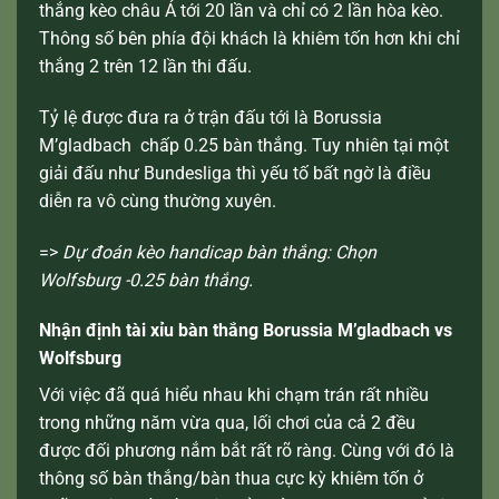
thắng kèo châu Á tới 20 lần và chỉ có 2 lần hòa kèo.
Thông số bên phía đội khách là khiêm tốn hơn khi chỉ
thắng 2 trên 12 lần thi đấu.
Tỷ lệ được đưa ra ở trận đấu tới là Borussia
M’gladbach chấp 0.25 bàn thắng. Tuy nhiên tại một
giải đấu như Bundesliga thì yếu tố bất ngờ là điều
diễn ra vô cùng thường xuyên.
=>
Dự đoán kèo handicap bàn thắng: Chọn
Wolfsburg -0.25 bàn thắng.
Nhận định tài xỉu bàn thắng Borussia M’gladbach vs
Wolfsburg
Với việc đã quá hiểu nhau khi chạm trán rất nhiều
trong những năm vừa qua, lối chơi của cả 2 đều
được đối phương nắm bắt rất rõ ràng. Cùng với đó là
thông số bàn thắng/bàn thua cực kỳ khiêm tốn ở