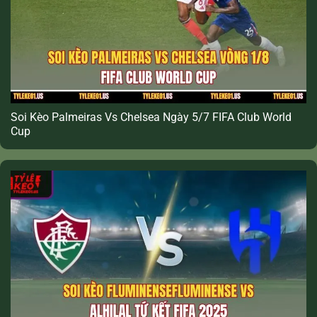
Soi Kèo Palmeiras Vs Chelsea Ngày 5/7 FIFA Club World
Cup