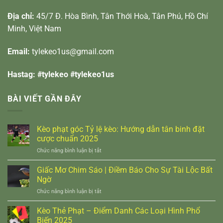
Địa chỉ:
45/7 Đ. Hòa Bình, Tân Thới Hoà, Tân Phú, Hồ Chí
Minh, Việt Nam
Email:
tylekeo1us@gmail.com
Hastag: #tylekeo #tylekeo1us
BÀI VIẾT GẦN ĐÂY
Kèo phạt góc Tỷ lệ kèo: Hướng dẫn tân binh đặt
cược chuẩn 2025
Chức năng bình luận bị tắt
ở
Kèo
phạt
Giấc Mơ Chim Sáo | Điềm Báo Cho Sự Tài Lộc Bất
góc
Ngờ
Tỷ
Chức năng bình luận bị tắt
ở
lệ
Giấc
kèo:
Mơ
Kèo Thẻ Phạt – Điểm Danh Các Loại Hình Phổ
Hướng
Chim
dẫn
Biến 2025