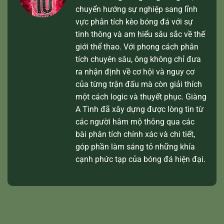
chuyển hướng sự nghiệp sang lĩnh
vực phân tích kèo bóng đá với sự
tinh thông và am hiểu sâu sắc về thế
giới thể thao. Với phong cách phân
tích chuyên sâu, ông không chỉ đưa
ra nhận định về cơ hội và nguy cơ
của từng trận đấu mà còn giải thích
một cách logic và thuyết phục. Giàng
A Tình đã xây dựng được lòng tin từ
các người hâm mộ thông qua các
bài phân tích chính xác và chi tiết,
góp phần làm sáng tỏ những khía
cạnh phức tạp của bóng đá hiện đại.