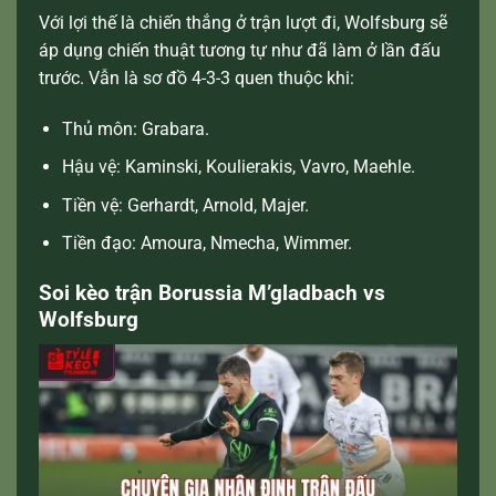
Với lợi thế là chiến thắng ở trận lượt đi, Wolfsburg sẽ
áp dụng chiến thuật tương tự như đã làm ở lần đấu
trước. Vẫn là sơ đồ 4-3-3 quen thuộc khi:
Thủ môn: Grabara.
Hậu vệ: Kaminski, Koulierakis, Vavro, Maehle.
Tiền vệ: Gerhardt, Arnold, Majer.
Tiền đạo: Amoura, Nmecha, Wimmer.
Soi kèo trận Borussia M’gladbach vs
Wolfsburg