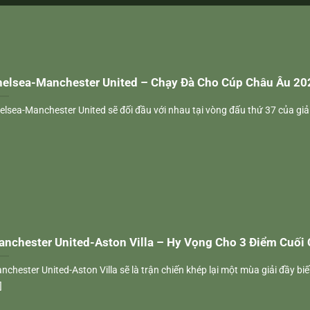
elsea-Manchester United – Chạy Đà Cho Cúp Châu Âu 20
elsea-Manchester United sẽ đối đầu với nhau tại vòng đấu thứ 37 của giải 
nchester United-Aston Villa – Hy Vọng Cho 3 Điểm Cuối
nchester United-Aston Villa sẽ là trận chiến khép lại một mùa giải đầy bi
]