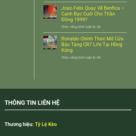
Lamine
Chuyển
Yamal
Joao Felix Quay Về Benfica –
Nhượng
Tái
Đầy
Canh Bạc Cuối Cho Thần
Ký
Sóng
Đồng 1999?
Barca
Gió
Chức năng bình luận bị tắt
ở
Với
Hè
Joao
Siêu
2025
Felix
Hợp
Ronaldo Chính Thức Mở Cửa
Quay
Đồng
Bảo Tàng CR7 Life Tại Hồng
Về
2025
Kông
Benfica
Chức năng bình luận bị tắt
ở
–
Ronaldo
Canh
Chính
Bạc
Thức
Cuối
Mở
Cho
Cửa
Thần
Bảo
Đồng
Tàng
1999?
CR7
THÔNG TIN LIÊN HỆ
Life
Tại
Hồng
Kông
Thương hiệu:
Tỷ Lệ Kèo