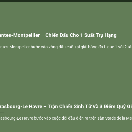
ntes-Montpellier – Chiến Đấu Cho 1 Suất Trụ Hạng
ntes-Montpellier bước vào vòng đấu cuối tại giải bóng đá Ligue 1 với 2 tâm
rasbourg-Le Havre – Trận Chiến Sinh Tử Và 3 Điểm Quý G
rasbourg-Le Havre bước vào cuộc đối đầu diễn ra trên sân Stade de la Mein