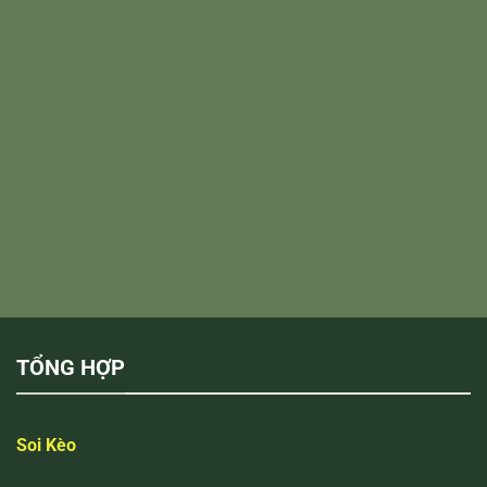
TỔNG HỢP
Soi Kèo