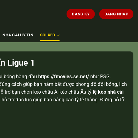
ĐĂNG KÝ
ĐĂNG NHẬP
NHÀ CÁI UY TÍN
SOI KÈO
n Ligue 1
đội bóng hàng đầu
https://fmovies.se.net/
như PSG,
o đúng cách giúp bạn nắm bắt được phong độ đội bóng, lịch
 hỗ trợ bạn chọn kèo châu Á, kèo châu Âu
tỷ
lệ kèo nhà cái
hỗ trợ đắc lực giúp bạn nâng cao tỷ lệ thắng. Đừng bỏ lỡ