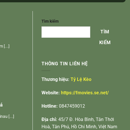
Tìm kiếm
TÌM
KIẾM
 [...]
THÔNG TIN LIÊN HỆ
Thương hiệu:
Tỷ Lệ Kèo
Website:
https://fmovies.se.net/
iá
Hotline:
0847459012
au [...]
Địa chỉ:
45/7 Đ. Hòa Bình, Tân Thới
Hoà, Tân Phú, Hồ Chí Minh, Việt Nam