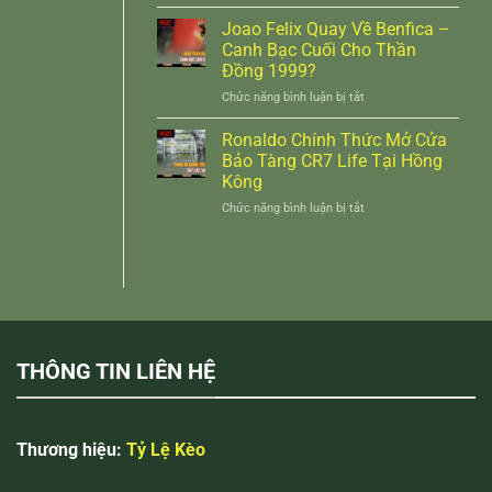
Lamine
Chuyển
Yamal
Joao Felix Quay Về Benfica –
Nhượng
Tái
Đầy
Canh Bạc Cuối Cho Thần
Ký
Sóng
Đồng 1999?
Barca
Gió
Chức năng bình luận bị tắt
ở
Với
Hè
Joao
Siêu
2025
Felix
Hợp
Ronaldo Chính Thức Mở Cửa
Quay
Đồng
Bảo Tàng CR7 Life Tại Hồng
Về
2025
Kông
Benfica
Chức năng bình luận bị tắt
ở
–
Ronaldo
Canh
Chính
Bạc
Thức
Cuối
Mở
Cho
Cửa
Thần
Bảo
Đồng
Tàng
1999?
CR7
THÔNG TIN LIÊN HỆ
Life
Tại
Hồng
Kông
Thương hiệu:
Tỷ Lệ Kèo