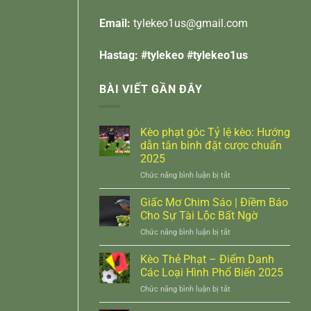
Email:
tylekeo1us@gmail.com
Hastag: #tylekeo #tylekeo1us
BÀI VIẾT GẦN ĐÂY
Kèo phạt góc Tỷ lệ kèo: Hướng
dẫn tân binh đặt cược chuẩn
2025
Chức năng bình luận bị tắt
ở
Kèo
phạt
Giấc Mơ Chim Sáo | Điềm Báo
góc
Cho Sự Tài Lộc Bất Ngờ
Tỷ
Chức năng bình luận bị tắt
ở
lệ
Giấc
kèo:
Mơ
Kèo Thẻ Phạt – Điểm Danh
Hướng
Chim
dẫn
Các Loại Hình Phổ Biến 2025
Sáo
tân
Chức năng bình luận bị tắt
ở
|
binh
Kèo
Điềm
đặt