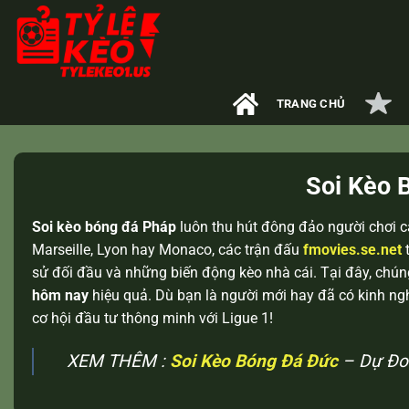
Bỏ
qua
nội
dung
TRANG CHỦ
Soi Kèo 
Soi kèo bóng đá Pháp
luôn thu hút đông đảo người chơi c
Marseille, Lyon hay Monaco, các trận đấu
fmovies.se.net
t
sử đối đầu và những biến động kèo nhà cái. Tại đây, chúng
hôm nay
hiệu quả. Dù bạn là người mới hay đã có kinh ngh
cơ hội đầu tư thông minh với Ligue 1!
XEM THÊM :
Soi Kèo Bóng Đá Đức
– Dự Đoá