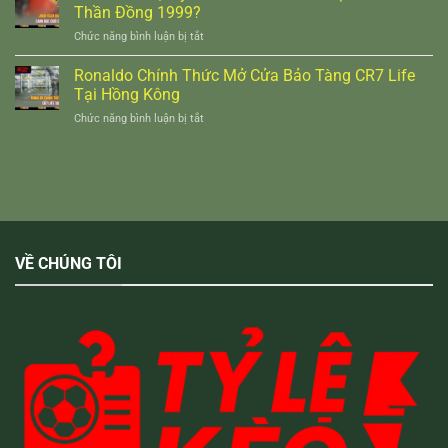
Tái
Đầy
Thần Đồng 1999?
Ký
Sóng
Chức năng bình luận bị tắt
ở
Barca
Gió
Joao
Với
Hè
Felix
Ronaldo Chính Thức Mở Cửa Bảo Tàng CR7 Life
Siêu
2025
Quay
Hợp
Tại Hồng Kông
Về
Đồng
Chức năng bình luận bị tắt
ở
Benfica
2025
Ronaldo
–
Chính
Canh
Thức
Bạc
Mở
Cuối
Cửa
Cho
Bảo
Thần
Tàng
Đồng
CR7
1999?
VỀ CHÚNG TÔI
Life
Tại
Hồng
Kông