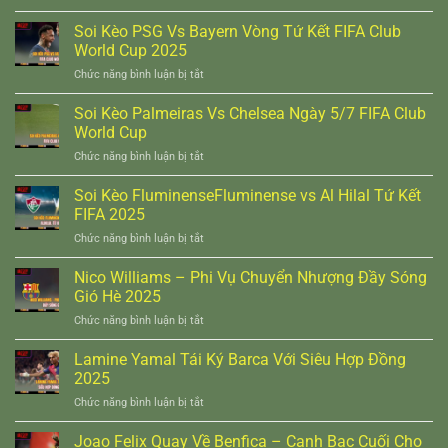
Kèo
Điềm
đặt
Thẻ
Soi Kèo PSG Vs Bayern Vòng Tứ Kết FIFA Club
Báo
cược
Phạt
Cho
World Cup 2025
chuẩn
–
Sự
2025
Chức năng bình luận bị tắt
ở
Điểm
Tài
Soi
Danh
Lộc
Kèo
Soi Kèo Palmeiras Vs Chelsea Ngày 5/7 FIFA Club
Các
Bất
PSG
Loại
World Cup
Ngờ
Vs
Hình
Chức năng bình luận bị tắt
ở
Bayern
Phổ
Soi
Vòng
Biến
Kèo
Soi Kèo FluminenseFluminense vs Al Hilal Tứ Kết
Tứ
2025
Palmeiras
Kết
FIFA 2025
Vs
FIFA
Chức năng bình luận bị tắt
ở
Chelsea
Club
Soi
Ngày
World
Kèo
Nico Williams – Phi Vụ Chuyển Nhượng Đầy Sóng
5/7
Cup
FluminenseFluminense
FIFA
Gió Hè 2025
2025
vs
Club
Chức năng bình luận bị tắt
ở
Al
World
Nico
Hilal
Cup
Williams
Lamine Yamal Tái Ký Barca Với Siêu Hợp Đồng
Tứ
–
Kết
2025
Phi
FIFA
Chức năng bình luận bị tắt
ở
Vụ
2025
Lamine
Chuyển
Yamal
Joao Felix Quay Về Benfica – Canh Bạc Cuối Cho
Nhượng