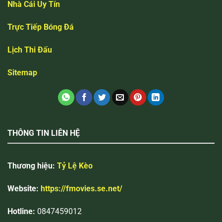
Nhà Cái Uy Tín
Trực Tiếp Bóng Đá
Lịch Thi Đấu
Sitemap
THÔNG TIN LIÊN HỆ
Thương hiệu:
Tỷ Lệ Kèo
Website:
https://fmovies.se.net/
Hotline:
0847459012