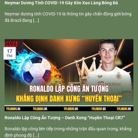
Neymar Dương Tính COVID-19 Gây Xôn Xao Làng Bóng Đá
Neymar dương tính COVID-19 là thông tin gây chấn động giới bóng
đá Brazil đang [...]
17
Th6
Ronaldo Lập Công Ấn Tượng – Danh Xưng “Huyền Thoại CR7”
Ronaldo lập công liên tiếp trong những trận đấu quan trọng, khẳng
định phong độ [...]