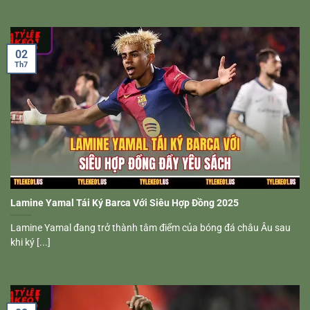
02
Th7
Lamine Yamal Tái Ký Barca Với Siêu Hợp Đồng 2025
Lamine Yamal đang trở thành tâm điểm của bóng đá châu Âu sau
khi ký [...]