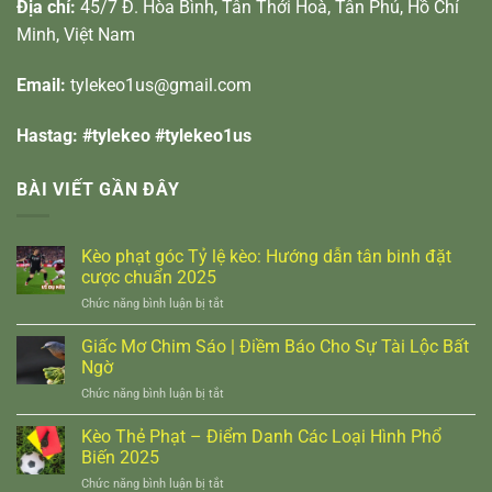
Địa chỉ:
45/7 Đ. Hòa Bình, Tân Thới Hoà, Tân Phú, Hồ Chí
Minh, Việt Nam
Email:
tylekeo1us@gmail.com
Hastag: #tylekeo #tylekeo1us
BÀI VIẾT GẦN ĐÂY
Kèo phạt góc Tỷ lệ kèo: Hướng dẫn tân binh đặt
cược chuẩn 2025
Chức năng bình luận bị tắt
ở
Kèo
phạt
Giấc Mơ Chim Sáo | Điềm Báo Cho Sự Tài Lộc Bất
góc
Ngờ
Tỷ
Chức năng bình luận bị tắt
ở
lệ
Giấc
kèo:
Mơ
Kèo Thẻ Phạt – Điểm Danh Các Loại Hình Phổ
Hướng
Chim
dẫn
Biến 2025
Sáo
tân
Chức năng bình luận bị tắt
ở
|
binh